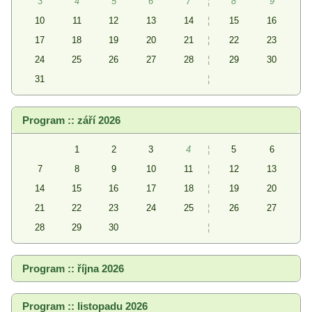
3
4
5
6
7
¦
8
9
10
11
12
13
14
¦
15
16
17
18
19
20
21
¦
22
23
24
25
26
27
28
¦
29
30
31
¦
Program :: září 2026
1
2
3
4
¦
5
6
7
8
9
10
11
¦
12
13
14
15
16
17
18
¦
19
20
21
22
23
24
25
¦
26
27
28
29
30
¦
Program :: října 2026
Program :: listopadu 2026