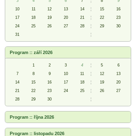
3
4
5
6
7
¦
8
9
10
11
12
13
14
¦
15
16
17
18
19
20
21
¦
22
23
24
25
26
27
28
¦
29
30
31
¦
Program :: září 2026
1
2
3
4
¦
5
6
7
8
9
10
11
¦
12
13
14
15
16
17
18
¦
19
20
21
22
23
24
25
¦
26
27
28
29
30
¦
Program :: října 2026
Program :: listopadu 2026