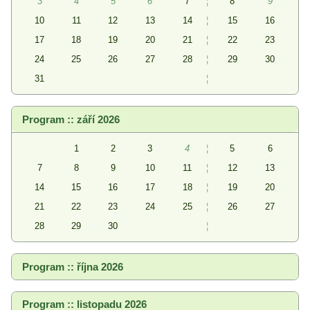
3
4
5
6
7
¦
8
9
10
11
12
13
14
¦
15
16
17
18
19
20
21
¦
22
23
24
25
26
27
28
¦
29
30
31
¦
Program :: září 2026
1
2
3
4
¦
5
6
7
8
9
10
11
¦
12
13
14
15
16
17
18
¦
19
20
21
22
23
24
25
¦
26
27
28
29
30
¦
Program :: října 2026
Program :: listopadu 2026