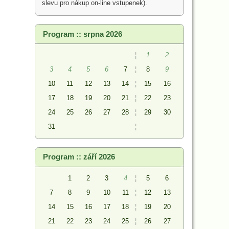
slevu pro nákup on-line vstupenek).
Program :: srpna 2026
¦
1
2
3
4
5
6
7
¦
8
9
10
11
12
13
14
¦
15
16
17
18
19
20
21
¦
22
23
24
25
26
27
28
¦
29
30
31
¦
Program :: září 2026
1
2
3
4
¦
5
6
7
8
9
10
11
¦
12
13
14
15
16
17
18
¦
19
20
21
22
23
24
25
¦
26
27