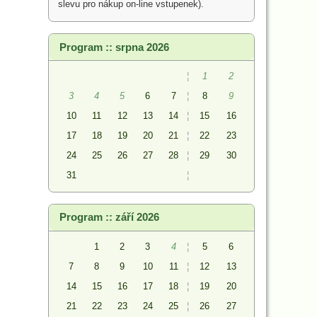
slevu pro nákup on-line vstupenek).
Program :: srpna 2026
¦
1
2
3
4
5
6
7
¦
8
9
10
11
12
13
14
¦
15
16
17
18
19
20
21
¦
22
23
24
25
26
27
28
¦
29
30
31
¦
Program :: září 2026
1
2
3
4
¦
5
6
7
8
9
10
11
¦
12
13
14
15
16
17
18
¦
19
20
21
22
23
24
25
¦
26
27