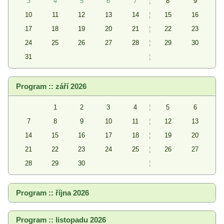
3
4
5
6
7
¦
8
9
10
11
12
13
14
¦
15
16
17
18
19
20
21
¦
22
23
24
25
26
27
28
¦
29
30
31
¦
Program :: září 2026
1
2
3
4
¦
5
6
7
8
9
10
11
¦
12
13
14
15
16
17
18
¦
19
20
21
22
23
24
25
¦
26
27
28
29
30
¦
Program :: října 2026
Program :: listopadu 2026