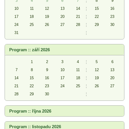
3
4
5
6
7
¦
8
9
10
11
12
13
14
¦
15
16
17
18
19
20
21
¦
22
23
24
25
26
27
28
¦
29
30
31
¦
Program :: září 2026
1
2
3
4
¦
5
6
7
8
9
10
11
¦
12
13
14
15
16
17
18
¦
19
20
21
22
23
24
25
¦
26
27
28
29
30
¦
Program :: října 2026
Program :: listopadu 2026