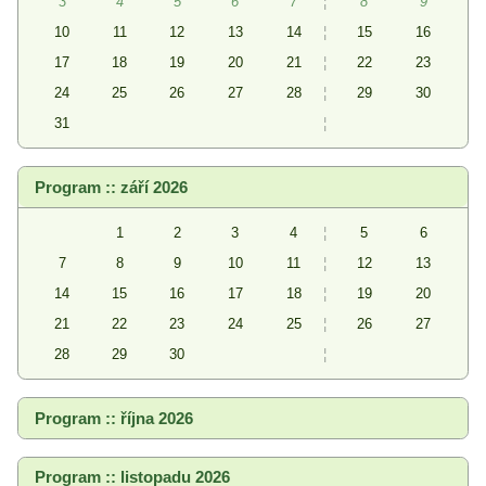
3
4
5
6
7
¦
8
9
10
11
12
13
14
¦
15
16
17
18
19
20
21
¦
22
23
24
25
26
27
28
¦
29
30
31
¦
Program :: září 2026
1
2
3
4
¦
5
6
7
8
9
10
11
¦
12
13
14
15
16
17
18
¦
19
20
21
22
23
24
25
¦
26
27
28
29
30
¦
Program :: října 2026
Program :: listopadu 2026