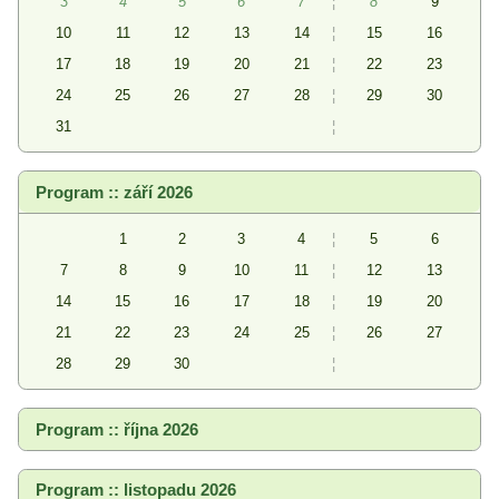
3
4
5
6
7
¦
8
9
10
11
12
13
14
¦
15
16
17
18
19
20
21
¦
22
23
24
25
26
27
28
¦
29
30
31
¦
Program :: září 2026
1
2
3
4
¦
5
6
7
8
9
10
11
¦
12
13
14
15
16
17
18
¦
19
20
21
22
23
24
25
¦
26
27
28
29
30
¦
Program :: října 2026
Program :: listopadu 2026