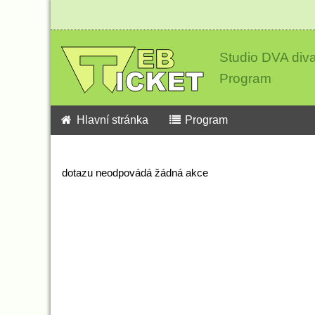
Studio DVA div
Program
Hlavní stránka
Program
dotazu neodpovádá žádná akce