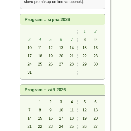
slevu pro nákup on-line vstupenek).
Program :: srpna 2026
¦
1
2
3
4
5
6
7
¦
8
9
10
11
12
13
14
¦
15
16
17
18
19
20
21
¦
22
23
24
25
26
27
28
¦
29
30
31
¦
Program :: září 2026
1
2
3
4
¦
5
6
7
8
9
10
11
¦
12
13
14
15
16
17
18
¦
19
20
21
22
23
24
25
¦
26
27