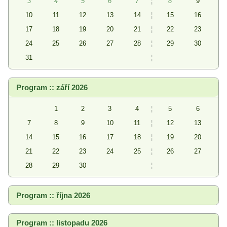
3
4
5
6
7
¦
8
9
10
11
12
13
14
¦
15
16
17
18
19
20
21
¦
22
23
24
25
26
27
28
¦
29
30
31
¦
Program :: září 2026
1
2
3
4
¦
5
6
7
8
9
10
11
¦
12
13
14
15
16
17
18
¦
19
20
21
22
23
24
25
¦
26
27
28
29
30
¦
Program :: října 2026
Program :: listopadu 2026