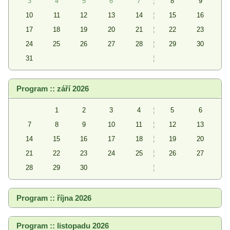
3
4
5
6
7
¦
8
9
10
11
12
13
14
¦
15
16
17
18
19
20
21
¦
22
23
24
25
26
27
28
¦
29
30
31
¦
Program :: září 2026
1
2
3
4
¦
5
6
7
8
9
10
11
¦
12
13
14
15
16
17
18
¦
19
20
21
22
23
24
25
¦
26
27
28
29
30
¦
Program :: října 2026
Program :: listopadu 2026