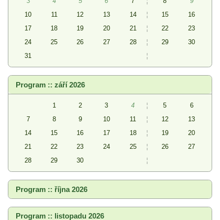
3
4
5
6
7
¦
8
9
10
11
12
13
14
¦
15
16
17
18
19
20
21
¦
22
23
24
25
26
27
28
¦
29
30
31
¦
Program :: září 2026
1
2
3
4
¦
5
6
7
8
9
10
11
¦
12
13
14
15
16
17
18
¦
19
20
21
22
23
24
25
¦
26
27
28
29
30
¦
Program :: října 2026
Program :: listopadu 2026