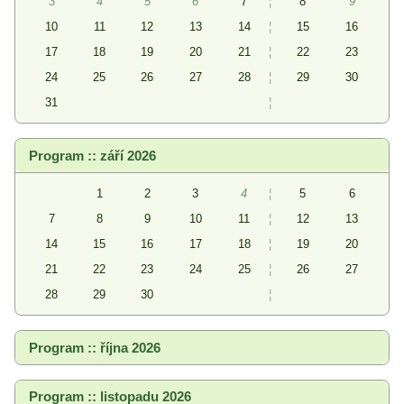
3
4
5
6
7
¦
8
9
10
11
12
13
14
¦
15
16
17
18
19
20
21
¦
22
23
24
25
26
27
28
¦
29
30
31
¦
Program :: září 2026
1
2
3
4
¦
5
6
7
8
9
10
11
¦
12
13
14
15
16
17
18
¦
19
20
21
22
23
24
25
¦
26
27
28
29
30
¦
Program :: října 2026
Program :: listopadu 2026