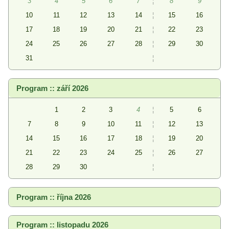
3
4
5
6
7
¦
8
9
10
11
12
13
14
¦
15
16
17
18
19
20
21
¦
22
23
24
25
26
27
28
¦
29
30
31
¦
Program :: září 2026
1
2
3
4
¦
5
6
7
8
9
10
11
¦
12
13
14
15
16
17
18
¦
19
20
21
22
23
24
25
¦
26
27
28
29
30
¦
Program :: října 2026
Program :: listopadu 2026