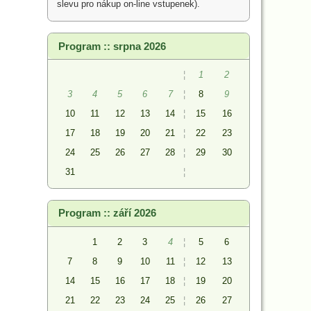
slevu pro nákup on-line vstupenek).
Program :: srpna 2026
¦
1
2
3
4
5
6
7
¦
8
9
10
11
12
13
14
¦
15
16
17
18
19
20
21
¦
22
23
24
25
26
27
28
¦
29
30
31
¦
Program :: září 2026
1
2
3
4
¦
5
6
7
8
9
10
11
¦
12
13
14
15
16
17
18
¦
19
20
21
22
23
24
25
¦
26
27