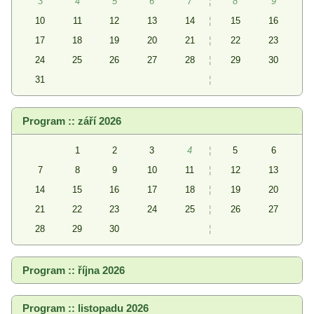
3
4
5
6
7
¦
8
9
10
11
12
13
14
¦
15
16
17
18
19
20
21
¦
22
23
24
25
26
27
28
¦
29
30
31
¦
Program :: září 2026
1
2
3
4
¦
5
6
7
8
9
10
11
¦
12
13
14
15
16
17
18
¦
19
20
21
22
23
24
25
¦
26
27
28
29
30
¦
Program :: října 2026
Program :: listopadu 2026