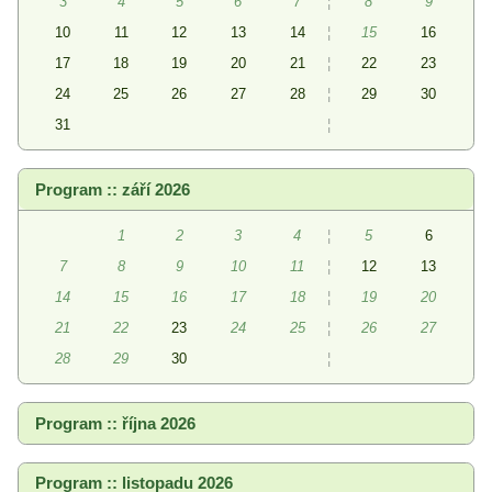
3
4
5
6
7
¦
8
9
10
11
12
13
14
¦
15
16
17
18
19
20
21
¦
22
23
24
25
26
27
28
¦
29
30
31
¦
Program :: září 2026
1
2
3
4
¦
5
6
7
8
9
10
11
¦
12
13
14
15
16
17
18
¦
19
20
21
22
23
24
25
¦
26
27
28
29
30
¦
Program :: října 2026
Program :: listopadu 2026