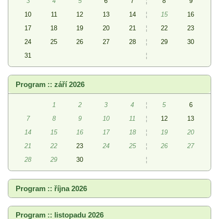
3
4
5
6
7
¦
8
9
10
11
12
13
14
¦
15
16
17
18
19
20
21
¦
22
23
24
25
26
27
28
¦
29
30
31
¦
Program :: září 2026
1
2
3
4
¦
5
6
7
8
9
10
11
¦
12
13
14
15
16
17
18
¦
19
20
21
22
23
24
25
¦
26
27
28
29
30
¦
Program :: října 2026
Program :: listopadu 2026