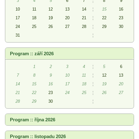
3
4
5
6
7
¦
8
9
10
11
12
13
14
¦
15
16
17
18
19
20
21
¦
22
23
24
25
26
27
28
¦
29
30
31
¦
Program :: září 2026
1
2
3
4
¦
5
6
7
8
9
10
11
¦
12
13
14
15
16
17
18
¦
19
20
21
22
23
24
25
¦
26
27
28
29
30
¦
Program :: října 2026
Program :: listopadu 2026