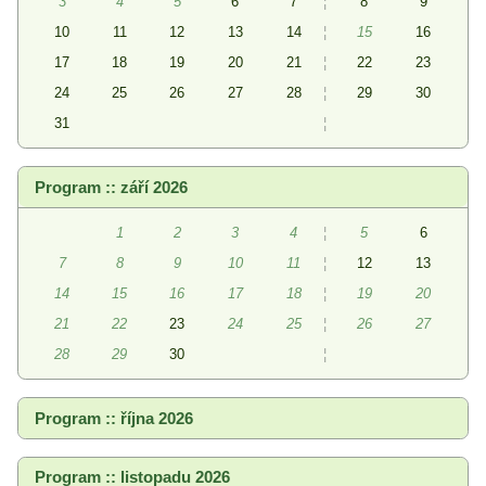
3
4
5
6
7
¦
8
9
10
11
12
13
14
¦
15
16
17
18
19
20
21
¦
22
23
24
25
26
27
28
¦
29
30
31
¦
Program :: září 2026
1
2
3
4
¦
5
6
7
8
9
10
11
¦
12
13
14
15
16
17
18
¦
19
20
21
22
23
24
25
¦
26
27
28
29
30
¦
Program :: října 2026
Program :: listopadu 2026