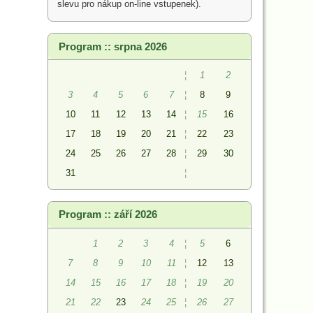
slevu pro nákup on-line vstupenek).
Program :: srpna 2026
¦
1
2
3
4
5
6
7
¦
8
9
10
11
12
13
14
¦
15
16
17
18
19
20
21
¦
22
23
24
25
26
27
28
¦
29
30
31
¦
Program :: září 2026
1
2
3
4
¦
5
6
7
8
9
10
11
¦
12
13
14
15
16
17
18
¦
19
20
21
22
23
24
25
¦
26
27