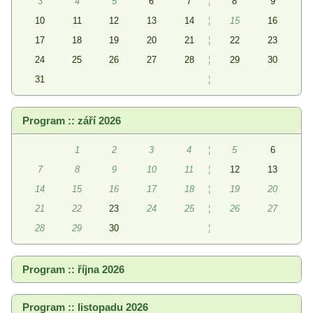
3
4
5
6
7
¦
8
9
10
11
12
13
14
¦
15
16
17
18
19
20
21
¦
22
23
24
25
26
27
28
¦
29
30
31
¦
Program :: září 2026
1
2
3
4
¦
5
6
7
8
9
10
11
¦
12
13
14
15
16
17
18
¦
19
20
21
22
23
24
25
¦
26
27
28
29
30
¦
Program :: října 2026
Program :: listopadu 2026