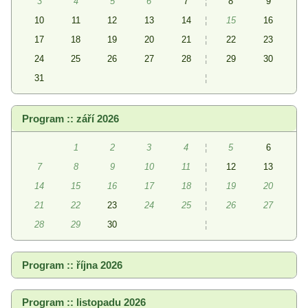
3
4
5
6
7
¦
8
9
10
11
12
13
14
¦
15
16
17
18
19
20
21
¦
22
23
24
25
26
27
28
¦
29
30
31
¦
Program :: září 2026
1
2
3
4
¦
5
6
7
8
9
10
11
¦
12
13
14
15
16
17
18
¦
19
20
21
22
23
24
25
¦
26
27
28
29
30
¦
Program :: října 2026
Program :: listopadu 2026