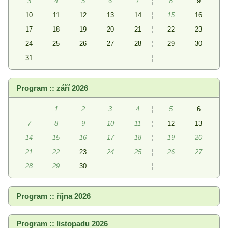
3
4
5
6
7
¦
8
9
10
11
12
13
14
¦
15
16
17
18
19
20
21
¦
22
23
24
25
26
27
28
¦
29
30
31
¦
Program :: září 2026
1
2
3
4
¦
5
6
7
8
9
10
11
¦
12
13
14
15
16
17
18
¦
19
20
21
22
23
24
25
¦
26
27
28
29
30
¦
Program :: října 2026
Program :: listopadu 2026