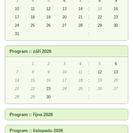
3
4
5
6
7
¦
8
9
10
11
12
13
14
¦
15
16
17
18
19
20
21
¦
22
23
24
25
26
27
28
¦
29
30
31
¦
Program :: září 2026
1
2
3
4
¦
5
6
7
8
9
10
11
¦
12
13
14
15
16
17
18
¦
19
20
21
22
23
24
25
¦
26
27
28
29
30
¦
Program :: října 2026
Program :: listopadu 2026