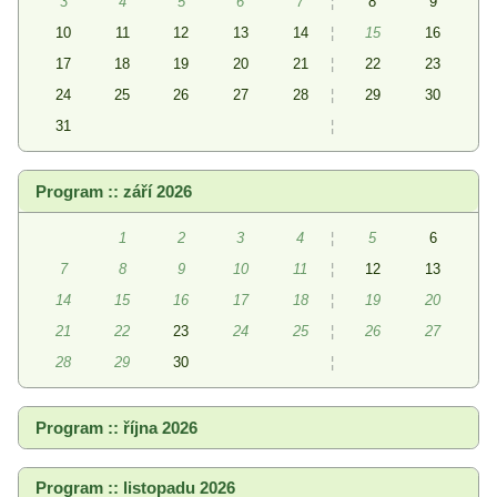
3
4
5
6
7
¦
8
9
10
11
12
13
14
¦
15
16
17
18
19
20
21
¦
22
23
24
25
26
27
28
¦
29
30
31
¦
Program :: září 2026
1
2
3
4
¦
5
6
7
8
9
10
11
¦
12
13
14
15
16
17
18
¦
19
20
21
22
23
24
25
¦
26
27
28
29
30
¦
Program :: října 2026
Program :: listopadu 2026