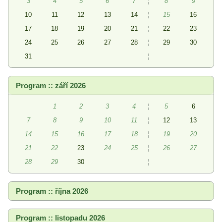
3
4
5
6
7
¦
8
9
10
11
12
13
14
¦
15
16
17
18
19
20
21
¦
22
23
24
25
26
27
28
¦
29
30
31
¦
Program :: září 2026
1
2
3
4
¦
5
6
7
8
9
10
11
¦
12
13
14
15
16
17
18
¦
19
20
21
22
23
24
25
¦
26
27
28
29
30
¦
Program :: října 2026
Program :: listopadu 2026