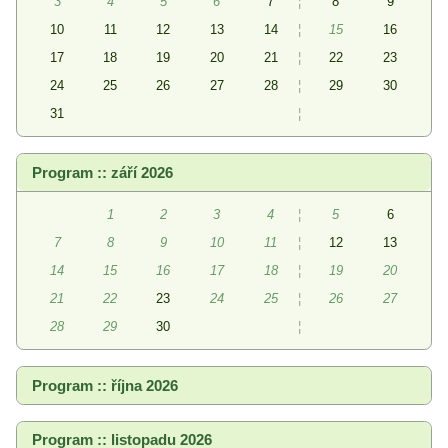
3
4
5
6
7
¦
8
9
10
11
12
13
14
¦
15
16
17
18
19
20
21
¦
22
23
24
25
26
27
28
¦
29
30
31
¦
Program :: září 2026
1
2
3
4
¦
5
6
7
8
9
10
11
¦
12
13
14
15
16
17
18
¦
19
20
21
22
23
24
25
¦
26
27
28
29
30
¦
Program :: října 2026
Program :: listopadu 2026